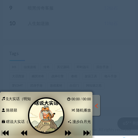
9
暗黑传奇客服
12
钻石
10
人生如逆旅
11
钻石
Tags
H5
仙侠游戏
传奇
其它源码
即时战斗
回合手游
大话西游
幽冥传奇
战神引擎
教程
架设工具
格斗手游
梦幻MT
武侠手游
游戏素材
白日门
阿拉德之怒
魔兽世界，巫妖王之怒
瞎说大实话（明知山有虎）
00:00 / 00:00
陈燚燚
随机播放
瞎说大实话（...
漫步白月光
引擎综合自定
u5** 刚刚下载了 
© 2021 Theme by -酷萌资源网& WordPress Theme. All rights reserved
陕ICP备2021003540号-1