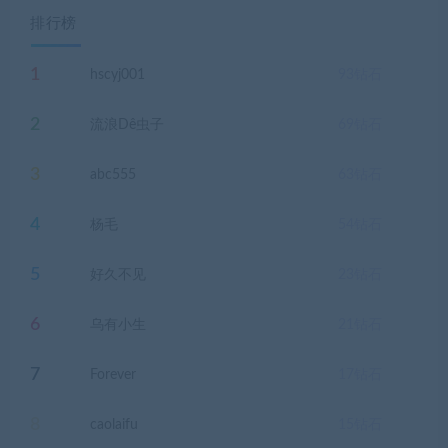
排行榜
1
hscyj001
93
钻石
2
流浪Dê虫子
69
钻石
3
abc555
63
钻石
4
杨毛
54
钻石
5
好久不见
23
钻石
6
乌有小生
21
钻石
7
Forever
17
钻石
8
caolaifu
15
钻石