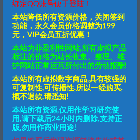
绑定QQ账号便于登陆！
本站降低所有资源价格，关闭签到
功能，永久会员价格调整为199
元，VIP会员五折优惠！
50
钻石
本站为非盈利性网站,所有虚拟产品
标注的价格为站长收集、整理、维
普通用户购买价格 :
50钻石
护网站正常运营所付出的劳动报酬!
SVIP会员购买价格 :
25钻石
本站所有虚拟数字商品,具有较强的
可复制性,可传播性,所以一经购买,
终身SVIP购买价格 :
免费
概不退款,请悉知!
登录后购买
本站所有资源,仅用作学习研究使
用,请下载后24小时内删除,支持正
版,勿用作商业用途!
有效期
7天
最近更新
2024年02月29日