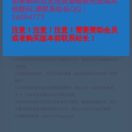
如果购买后发现资源链接失效或其
他疑问,请联系站长QQ：
16094777
QQ咨询
注意！注意！注意！需要赞助会员
或者购买版本前联系站长！
免责声明
1.本文部分内容转载自其它媒体，但并不代表本站赞同其观点和对
其真实性负责。
2.若您需要商业运营或用于其他商业活动，请您购买正版授权并合
法使用。
3.如果本站有侵犯、不妥之处的资源，请在联系我们将会第一时间
解决！
4.本站所有内容均由互联网收集整理、网友上传，仅供大家参考、
学习，不存在任何商业目的与商业用途。
5.本站提供的所有资源仅供参考学习使用，版权归原著所有，禁止
下载本站资源参与商业和非法行为，请在24小时之内自行删除！
6.侵权联系邮箱：16094777@qq.com