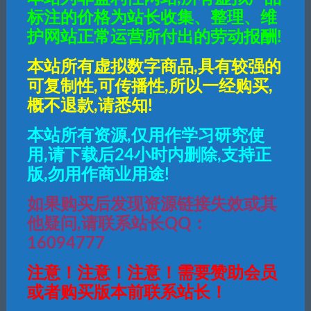
标注的价格为站长收集、整理、维
护网站正常运营所付出的劳动报酬!
本站所有虚拟数字商品,具有较强的
可复制性,可传播性,所以一经购买,
概不退款,请悉知!
本站所有资源,仅用作学习研究使
用,请下载后24小时内删除,支持正
版,勿用作商业用途!
50
钻石
如果购买后发现资源链接失效或其
他疑问,请联系站长QQ：
普通用户购买价格 :
50钻石
16094777
注意！注意！注意！需要赞助会员
SVIP会员购买价格 :
25钻石
或者购买版本前联系站长！
登录后购买