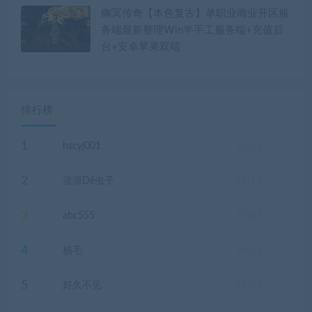
幽冥传奇【本色复古】单职业商业开区服
务端最新整理Win半手工服务端+充值后
台+安卓苹果双端
排行榜
1
hscyj001
93
钻石
2
流浪Dê虫子
69
钻石
3
abc555
63
钻石
4
杨毛
54
钻石
5
好久不见
23
钻石