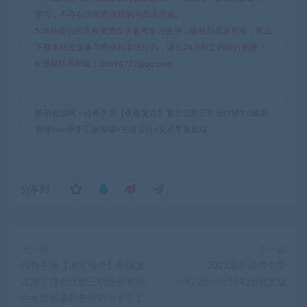
学习，不存在任何商业目的与商业用途。
5.本站提供的所有资源仅供参考学习使用，版权归原著所有，禁止
下载本站资源参与商业和非法行为，请在24小时之内自行删除！
6.侵权联系邮箱：16094777@qq.com
酷萌资源网
»
传奇手游【夜雨复古】复古沉默三职业白猪5.0最新
整理Win半手工服务端+充值后台+安卓苹果双端
分享到：
上一篇
下一篇
传奇手游【湘军传奇】帝国复
2022最新战神引擎
古湘军传奇沉默三职业裤衩插
mir2.zip/mir264.zip明文版
件免授权最新整理Win半手工