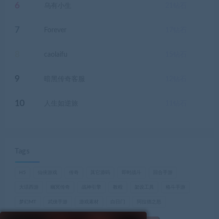
6
乌有小生
21
钻石
7
Forever
17
钻石
8
caolaifu
15
钻石
9
暗黑传奇客服
12
钻石
10
人生如逆旅
11
钻石
Tags
H5
仙侠游戏
传奇
其它源码
即时战斗
回合手游
大话西游
幽冥传奇
战神引擎
教程
架设工具
格斗手游
梦幻MT
武侠手游
游戏素材
白日门
阿拉德之怒
魔兽世界，巫妖王之怒