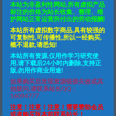
本站为非盈利性网站,所有虚拟产品
登录后购买
标注的价格为站长收集、整理、维
护网站正常运营所付出的劳动报酬!
有效期
7天
本站所有虚拟数字商品,具有较强的
最近更新
2024年02月29日
可复制性,可传播性,所以一经购买,
概不退款,请悉知!
QQ咨询
本站所有资源,仅用作学习研究使
用,请下载后24小时内删除,支持正
免责声明
版,勿用作商业用途!
1.本文部分内容转载自其它媒体，但并不代表本站赞同其观点和对
如果购买后发现资源链接失效或其
其真实性负责。
2.若您需要商业运营或用于其他商业活动，请您购买正版授权并合
他疑问,请联系站长QQ：
法使用。
16094777
3.如果本站有侵犯、不妥之处的资源，请在联系我们将会第一时间
解决！
注意！注意！注意！需要赞助会员
4.本站所有内容均由互联网收集整理、网友上传，仅供大家参考、
或者购买版本前联系站长！