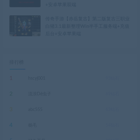
+安卓苹果双端
传奇手游【赤岳复古】第二版复古三职业
白猪3.1最新整理Win半手工服务端+充值
后台+安卓苹果端
排行榜
1
hscyj001
93
钻石
2
流浪Dê虫子
69
钻石
3
abc555
63
钻石
4
杨毛
54
钻石