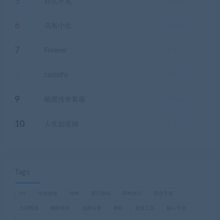
5
好久不见
23
钻石
6
乌有小生
21
钻石
7
Forever
17
钻石
8
caolaifu
15
钻石
9
暗黑传奇客服
12
钻石
10
人生如逆旅
11
钻石
Tags
H5
仙侠游戏
传奇
其它源码
即时战斗
回合手游
大话西游
幽冥传奇
战神引擎
教程
架设工具
格斗手游