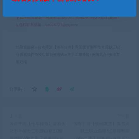
学习，不存在任何商业目的与商业用途。
5.本站提供的所有资源仅供参考学习使用，版权归原著所有，禁止
下载本站资源参与商业和非法行为，请在24小时之内自行删除！
6.侵权联系邮箱：16094777@qq.com
酷萌资源网
»
传奇手游【湘军传奇】帝国复古湘军传奇沉默三职
业裤衩插件免授权最新整理Win半手工服务端+充值后台+安卓苹
果双端
分享到：
上一篇
下一篇
传奇手游【千年传奇】青春火
传奇手游【夜雨复古】复古沉
龙千年传奇三职业白猪5.0最
默三职业白猪5.0最新整理
新整理Win半手工服务端+充
Win半手工服务端+充值后台