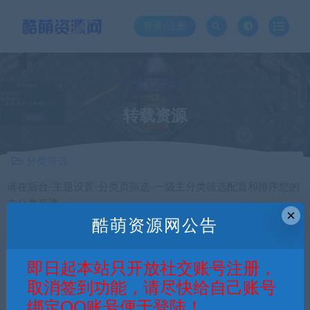
登录/注册
转载资源
分类筛选
请在后台-主题设置-分类页筛选-一级主分类筛选配置和排序您的
主分类筛选
×
酷萌资源网公告
相关标签
传奇
战神引擎
教程
游戏素材
即日起本站只开放社交账号注册，
取消签到功能，请尽快给自己账号
价格
绑定QQ账号便于登陆！