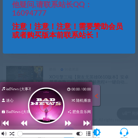
酷萌
教程素材
转载资源
他疑问,请联系站长QQ：
战神引擎传奇手游各种素材资源会持续更新
16094777
增加-
注意！注意！注意！需要赞助会员
或者购买版本前联系站长！
酷萌
教程素材
转载资源
战神引擎传奇手游及端游架设+修改+微端
+合区教程,小白进阶必备
酷萌
转载资源
XO引擎三端【聚友无英雄0610版本】安卓
苹果电脑三端+网站+视频教程+一键自动修
改
BadNews (大事不妙)
00:00 / 00:00
迷心
随机播放
BadNews (大事...
肥鱼音乐网
* 刚刚下载了 2022最新战神
u8** 刚
© 2021 Theme by -酷萌资源网& WordPress Theme. All rights reserved
陕ICP备2021003540号-1