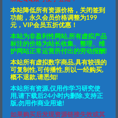
全部
免费
付费
SVIP免费
SVIP优惠
本站降低所有资源价格，关闭签到
发布日期
修改时间
评论数量
随机
热度
功能，永久会员价格调整为199
元，VIP会员五折优惠！
酷萌
游戏资源
转载资源
本站为非盈利性网站,所有虚拟产品
幽冥传奇【全新UI天玺996】最新整理Win
标注的价格为站长收集、整理、维
系服务端+安卓苹果双端+运营后台+GM授权
后台+详细搭建教程
护网站正常运营所付出的劳动报酬!
本站所有虚拟数字商品,具有较强的
酷萌
教程素材
转载资源
战神引擎自动全屏捡取工具+M2优化免费版
可复制性,可传播性,所以一经购买,
概不退款,请悉知!
本站所有资源,仅用作学习研究使
酷萌
教程素材
转载资源
用,请下载后24小时内删除,支持正
战神引擎传奇手游各种脚本–脚本资源会持
续更新增加！
版,勿用作商业用途!
如果购买后发现资源链接失效或其