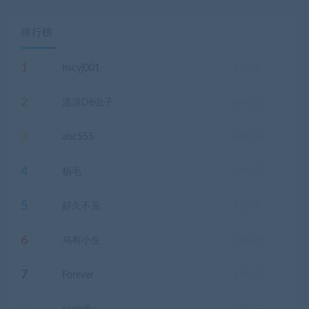
排行榜
1
hscyj001
93
钻石
2
流浪Dê虫子
69
钻石
3
abc555
63
钻石
4
杨毛
54
钻石
5
好久不见
23
钻石
6
乌有小生
21
钻石
7
Forever
17
钻石