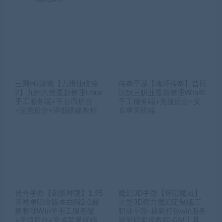
三网H5游戏【九州仙侠传
传奇手游【魂环传奇】昔日
2】九州八荒最新整理Linux
沉默三职业最新整理Win半
手工服务端+平台币后台
手工服务端+充值后台+安
+运营后台+详细搭建教程
卓苹果双端
传奇手游【刺影神龍】1.95
魔幻3D手游【怀旧魔域】
灭神单职业版本白猪2.0最
大型3D西方魔幻定制版三
新整理Win半手工服务端
职业手游-最新打包win服务
+充值后台+安卓苹果双端
端源码架设教程-GM工具