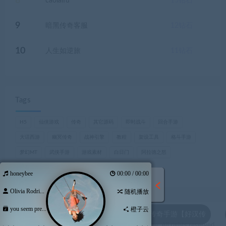
8
caolaifu
15
钻石
9
暗黑传奇客服
12
钻石
10
人生如逆旅
11
钻石
Tags
H5
仙侠游戏
传奇
其它源码
即时战斗
回合手游
大话西游
幽冥传奇
战神引擎
教程
架设工具
格斗手游
梦幻MT
武侠手游
游戏素材
白日门
阿拉德之怒
魔兽世界，巫妖王之怒
honeybee
00:00 / 00:00
Olivia Rodri...
随机播放
you seem pre...
橙子云
u4** 刚刚下载了 传奇手游【好汉传
© 2021 Theme by -酷萌资源网& WordPress Theme. All rights reserved