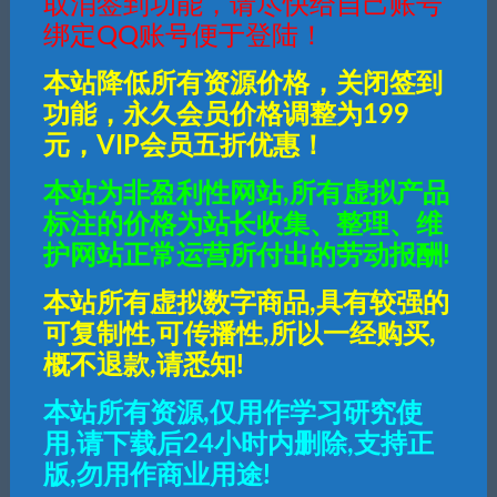
取消签到功能，请尽快给自己账号
00
绑定QQ账号便于登陆！
本站降低所有资源价格，关闭签到
30
钻石
功能，永久会员价格调整为199
元，VIP会员五折优惠！
普通用户购买价格 :
30钻石
本站为非盈利性网站,所有虚拟产品
标注的价格为站长收集、整理、维
SVIP会员购买价格 :
15钻石
护网站正常运营所付出的劳动报酬!
终身SVIP购买价格 :
免费
本站所有虚拟数字商品,具有较强的
可复制性,可传播性,所以一经购买,
登录后购买
概不退款,请悉知!
本站所有资源,仅用作学习研究使
有效期
7天
用,请下载后24小时内删除,支持正
最近更新
2024年02月29日
版,勿用作商业用途!