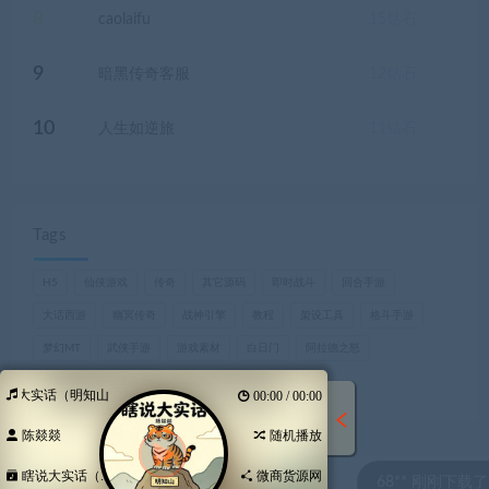
8
caolaifu
15
钻石
9
暗黑传奇客服
12
钻石
10
人生如逆旅
11
钻石
Tags
H5
仙侠游戏
传奇
其它源码
即时战斗
回合手游
大话西游
幽冥传奇
战神引擎
教程
架设工具
格斗手游
梦幻MT
武侠手游
游戏素材
白日门
阿拉德之怒
魔兽世界，巫妖王之怒
瞎说大实话（明知山有虎）
00:00 / 00:00
陈燚燚
随机播放
瞎说大实话（...
微商货源网
68** 刚刚下载了 战神引擎综合