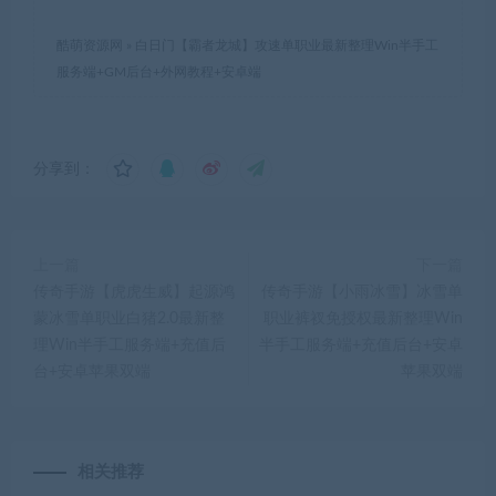
酷萌资源网
»
白日门【霸者龙城】攻速单职业最新整理Win半手工
服务端+GM后台+外网教程+安卓端
分享到：
上一篇
下一篇
传奇手游【虎虎生威】起源鸿
传奇手游【小雨冰雪】冰雪单
蒙冰雪单职业白猪2.0最新整
职业裤衩免授权最新整理Win
理Win半手工服务端+充值后
半手工服务端+充值后台+安卓
台+安卓苹果双端
苹果双端
相关推荐