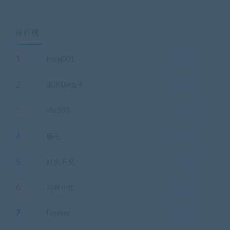
排行榜
1
hscyj001
93
钻石
2
流浪Dê虫子
69
钻石
3
abc555
63
钻石
4
杨毛
54
钻石
5
好久不见
23
钻石
6
乌有小生
21
钻石
7
Forever
17
钻石