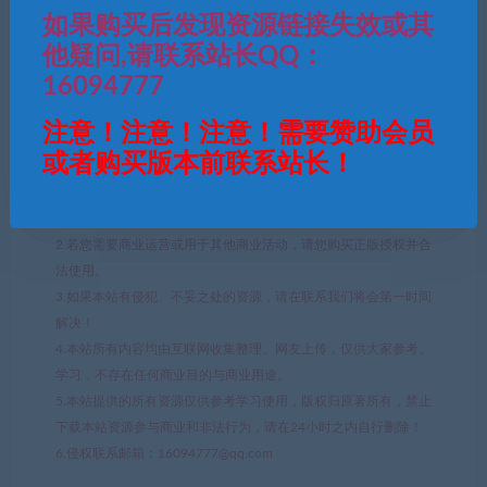
如果购买后发现资源链接失效或其
QQ咨询
他疑问,请联系站长QQ：
16094777
传奇
白日门
注意！注意！注意！需要赞助会员
或者购买版本前联系站长！
免责声明
1.本文部分内容转载自其它媒体，但并不代表本站赞同其观点和对
其真实性负责。
2.若您需要商业运营或用于其他商业活动，请您购买正版授权并合
法使用。
3.如果本站有侵犯、不妥之处的资源，请在联系我们将会第一时间
解决！
4.本站所有内容均由互联网收集整理、网友上传，仅供大家参考、
学习，不存在任何商业目的与商业用途。
5.本站提供的所有资源仅供参考学习使用，版权归原著所有，禁止
下载本站资源参与商业和非法行为，请在24小时之内自行删除！
6.侵权联系邮箱：16094777@qq.com