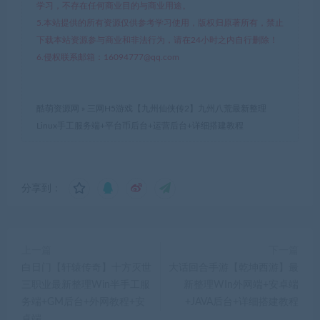
学习，不存在任何商业目的与商业用途。
5.本站提供的所有资源仅供参考学习使用，版权归原著所有，禁止
下载本站资源参与商业和非法行为，请在24小时之内自行删除！
6.侵权联系邮箱：16094777@qq.com
酷萌资源网
»
三网H5游戏【九州仙侠传2】九州八荒最新整理
Linux手工服务端+平台币后台+运营后台+详细搭建教程
分享到：
上一篇
下一篇
白日门【轩辕传奇】十方灭世
大话回合手游【乾坤西游】最
三职业最新整理Win半手工服
新整理WIn外网端+安卓端
务端+GM后台+外网教程+安
+JAVA后台+详细搭建教程
卓端