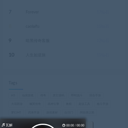
7
Forever
17
钻石
8
caolaifu
15
钻石
9
暗黑传奇客服
12
钻石
10
人生如逆旅
11
钻石
Tags
H5
仙侠游戏
传奇
其它源码
即时战斗
回合手游
大话西游
幽冥传奇
战神引擎
教程
架设工具
格斗手游
梦幻MT
武侠手游
游戏素材
白日门
阿拉德之怒
魔兽世界，巫妖王之怒
瓦解
00:00 / 00:00