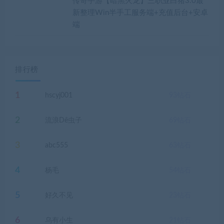
传奇手游【暗黑火龙】三职业白猪3.0最
新整理Win半手工服务端+充值后台+安卓
端
排行榜
1
hscyj001
93
钻石
2
流浪Dê虫子
69
钻石
3
abc555
63
钻石
4
杨毛
54
钻石
5
好久不见
23
钻石
6
乌有小生
21
钻石