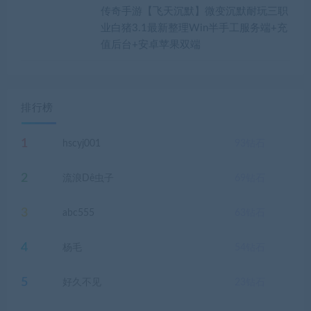
传奇手游【飞天沉默】微变沉默耐玩三职
业白猪3.1最新整理Win半手工服务端+充
值后台+安卓苹果双端
排行榜
1
hscyj001
93
钻石
2
流浪Dê虫子
69
钻石
3
abc555
63
钻石
4
杨毛
54
钻石
5
好久不见
23
钻石