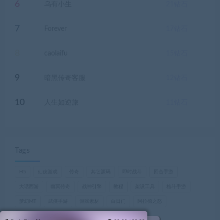
6
乌有小生
21
钻石
7
Forever
17
钻石
8
caolaifu
15
钻石
9
暗黑传奇客服
12
钻石
10
人生如逆旅
11
钻石
Tags
H5
仙侠游戏
传奇
其它源码
即时战斗
回合手游
大话西游
幽冥传奇
战神引擎
教程
架设工具
格斗手游
梦幻MT
武侠手游
游戏素材
白日门
阿拉德之怒
魔兽世界，巫妖王之怒