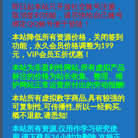
即日起本站只开放社交账号注册，
取消签到功能，请尽快给自己账号
绑定QQ账号便于登陆！
白猪插件怪物暴击特效配置
解决客户端提示此应用专为
教程
旧版Android打造
本站降低所有资源价格，关闭签到
功能，永久会员价格调整为199
元，VIP会员五折优惠！
本站为非盈利性网站,所有虚拟产品
标注的价格为站长收集、整理、维
护网站正常运营所付出的劳动报酬!
本站所有虚拟数字商品,具有较强的
可复制性,可传播性,所以一经购买,
概不退款,请悉知!
”
本站所有资源,仅用作学习研究使
用,请下载后24小时内删除,支持正