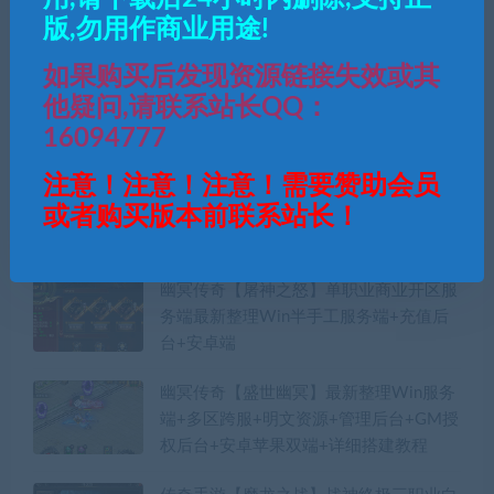
版,勿用作商业用途!
热门推介
如果购买后发现资源链接失效或其
传奇手游【怒斩天下】1.80攻速单职业白
他疑问,请联系站长QQ：
猪3.1最新整理Win半手工服务端+充值后
16094777
台+安卓苹果双端
注意！注意！注意！需要赞助会员
传奇手游【黑龙忘忧】17大陆单职业白猪
或者购买版本前联系站长！
2.0最新整理Win半手工服务端+充值后台
+安卓端
幽冥传奇【屠神之怒】单职业商业开区服
务端最新整理Win半手工服务端+充值后
台+安卓端
幽冥传奇【盛世幽冥】最新整理Win服务
端+多区跨服+明文资源+管理后台+GM授
权后台+安卓苹果双端+详细搭建教程