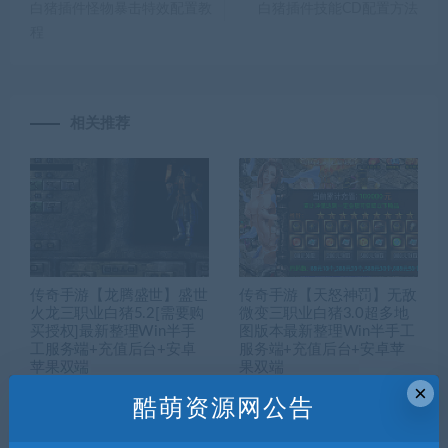
白猪插件怪物暴击特效配置教
白猪插件技能CD配置方法
程
相关推荐
传奇手游【龙腾盛世】盛世
传奇手游【天怒神罚】无敌
火龙三职业白猪5.2[需要购
微变三职业白猪3.0超多地
买授权]最新整理Win半手
图版本最新整理Win半手工
工服务端+充值后台+安卓
服务端+充值后台+安卓苹
苹果双端
果双端
×
酷萌资源网公告