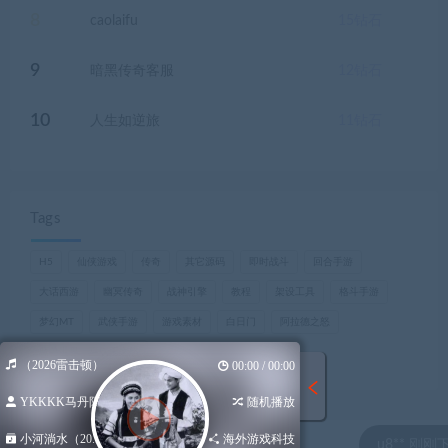
8
caolaifu
15
钻石
9
暗黑传奇客服
12
钻石
10
人生如逆旅
11
钻石
Tags
H5
仙侠游戏
传奇
其它源码
即时战斗
回合手游
大话西游
幽冥传奇
战神引擎
教程
架设工具
格斗手游
梦幻MT
武侠手游
游戏素材
白日门
阿拉德之怒
魔兽世界，巫妖王之怒
淌水（2026雷击顿）
00:00 / 00:00
YKKKK马丹阳/...
随机播放
小河淌水（20...
海外游戏科技
了 2022最新战神
u8** 刚刚下载