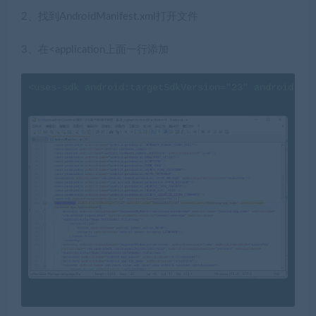
2、找到AndroidManifest.xml打开文件
3、在<application上面一行添加
<uses-sdk android:targetSdkVersion="23" android:min