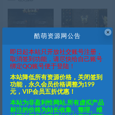
×
酷萌资源网公告
传奇手游【武易传奇】180
传奇手游【欧皇传奇】复古
江湖武易三职业白猪3.1全
三职业白猪3.0最新整理Wi
即日起本站只开放社交账号注册，
新UI无授权最新整理Win半
n半手工服务端+充值后台
手工服务端+充值后台+安
+安卓苹果双端
取消签到功能，请尽快给自己账号
卓苹果双端
绑定QQ账号便于登陆！
本站降低所有资源价格，关闭签到
功能，永久会员价格调整为199
元，VIP会员五折优惠！
本站为非盈利性网站,所有虚拟产品
传奇手游【刺影神龍】1.95
战神引擎客户端Lua开发入
标注的价格为站长收集、整理、维
灭神单职业版本白猪2.0最
门教程12节
新整理Win半手工服务端