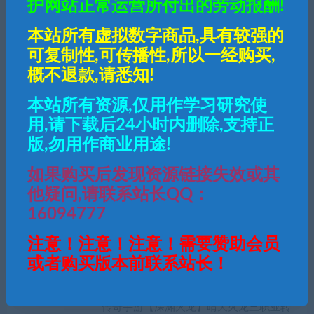
护网站正常运营所付出的劳动报酬!
+充值后台+安卓苹果双端
本站所有虚拟数字商品,具有较强的
可复制性,可传播性,所以一经购买,
概不退款,请悉知!
本站所有资源,仅用作学习研究使
用,请下载后24小时内删除,支持正
版,勿用作商业用途!
如果购买后发现资源链接失效或其
他疑问,请联系站长QQ：
16094777
”
注意！注意！注意！需要赞助会员
或者购买版本前联系站长！
热门推介
传奇手游【深渊火龙】晴天火龙三职业转