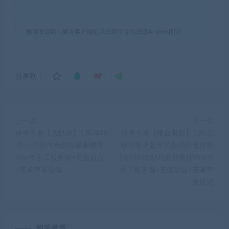
酷萌资源网
»
解决客户端提示此应用专为旧版Android打造
分享到：
上一篇
下一篇
传奇手游【忘忧录】1.80单职
传奇手游【嗜血魅影】1.80三
业-小兰插件免授权最新整理
职业微变版天花板插件免授权
Win半手工服务端+充值后台
[仿996精致UI]最新整理Win半
+安卓苹果双端
手工服务端+充值后台+安卓苹
果双端
相关推荐