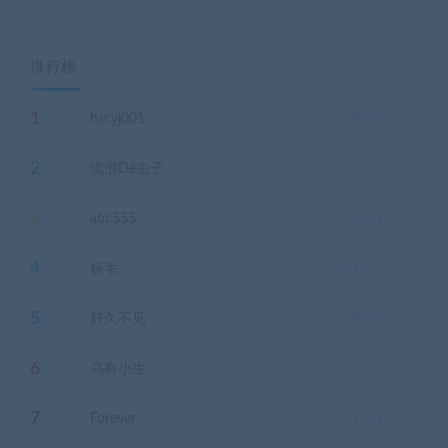
排行榜
1
hscyj001
93
钻石
2
流浪Dê虫子
69
钻石
3
abc555
63
钻石
4
杨毛
54
钻石
5
好久不见
23
钻石
6
乌有小生
21
钻石
7
Forever
17
钻石