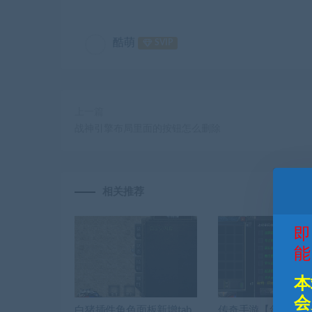
酷萌
SVIP
上一篇
战神引擎布局里面的按钮怎么删除
相关推荐
即
能
本
会
白猪插件角色面板新增tab
传奇手游【剑舞冰雪】