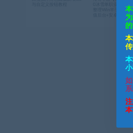
与自定义按钮教程
0冰雪单职业白猪3.
本
整理Win半手工服务
值后台+安卓苹果双
为
的
本
传
本
小
如
系
注
本