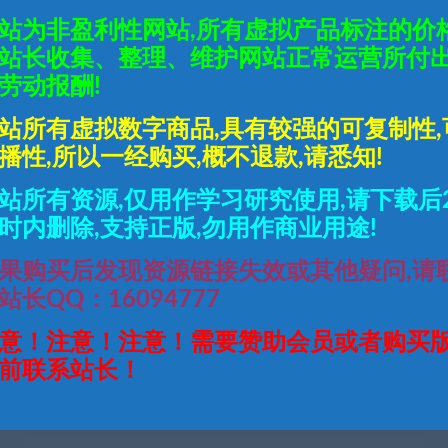
0最新
辕冰雪第三季白猪3.0最新
职业白猪3.0最新整理Win
站为非盈利性网站,所有虚拟产品标注的价
端+充
整理Win半手工服务端+充
半手工服务端+充值后台
端
值后台+安卓苹果双端
+安卓苹果双端
站长收集、整理、维护网站正常运营所付
劳动报酬!
站所有虚拟数字商品,具有较强的可复制性,
播性,所以一经购买,概不退款,请悉知!
站所有资源,仅用作学习研究使用,请下载后
时内删除,支持正版,勿用作商业用途!
果购买后发现资源链接失效或其他疑问,请
站长QQ：16094777
意！注意！注意！需要赞助会员或者购买
前联系站长！