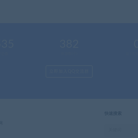
535
382
户总数
资源数(个)
近7天更
立即加入QQ交流群
快速搜索
网