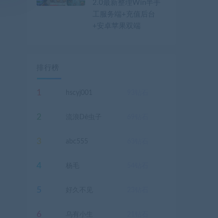
2.0最新整理Win半手
工服务端+充值后台
+安卓苹果双端
排行榜
1
hscyj001
93
钻石
2
流浪Dê虫子
69
钻石
3
abc555
63
钻石
4
杨毛
54
钻石
5
好久不见
23
钻石
6
乌有小生
21
钻石