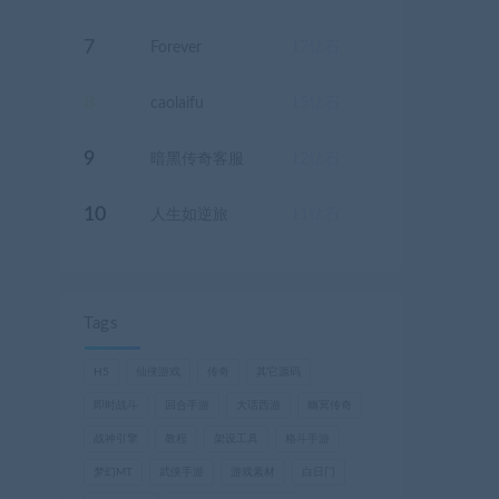
7
Forever
17
钻石
8
caolaifu
15
钻石
9
暗黑传奇客服
12
钻石
10
人生如逆旅
11
钻石
Tags
H5
仙侠游戏
传奇
其它源码
即时战斗
回合手游
大话西游
幽冥传奇
战神引擎
教程
架设工具
格斗手游
梦幻MT
武侠手游
游戏素材
白日门