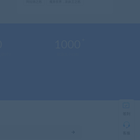
阿拉德之怒
魔兽世界，巫妖王之怒
在
0
1000
线
客
新(个)
资源大小(GB)
服
直
接
说
出
您
的
签到
需
求！
切
记！
客服
带