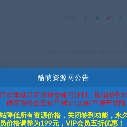
分享到：
下一
遇到project.manifest文件修改后不保存怎么
酷萌资源网公告
日起本站只开放社交账号注册，取消签到
，请尽快给自己账号绑定QQ账号便于登陆
站降低所有资源价格，关闭签到功能，永
员价格调整为199元，VIP会员五折优惠！
1.8
传奇手游【远古冰雪】轩
传奇手游【笑傲江湖】单