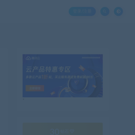
登录/注册
”
30
钻石