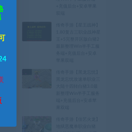
+充值后台+安卓苹果
格
双端
出
传奇手游【星王战神】
1.80复古三职业战神星
可
王+5完整开区版白猪2
最新整理Win半手工服
务端+充值后台+安卓
24
苹果双端
传奇手游【黑龙忘忧】
联
黑龙忘忧攻速单职业三
大陆十四转白猪3.0最
新整理Win半手工服务
版
端+充值后台+安卓苹
果双端
传奇手游【佳艺火龙】
地狱恶魔单职业白猪