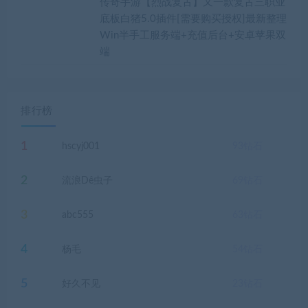
传奇手游【烈战复古】又一款复古三职业
底板白猪5.0插件[需要购买授权]最新整理
Win半手工服务端+充值后台+安卓苹果双
端
排行榜
1
hscyj001
93
钻石
2
流浪Dê虫子
69
钻石
3
abc555
63
钻石
4
杨毛
54
钻石
5
好久不见
23
钻石