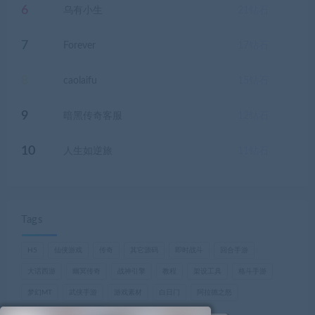
6
乌有小生
21
钻石
7
Forever
17
钻石
8
caolaifu
15
钻石
9
暗黑传奇客服
12
钻石
10
人生如逆旅
11
钻石
Tags
H5
仙侠游戏
传奇
其它源码
即时战斗
回合手游
大话西游
幽冥传奇
战神引擎
教程
架设工具
格斗手游
梦幻MT
武侠手游
游戏素材
白日门
阿拉德之怒
魔兽世界，巫妖王之怒