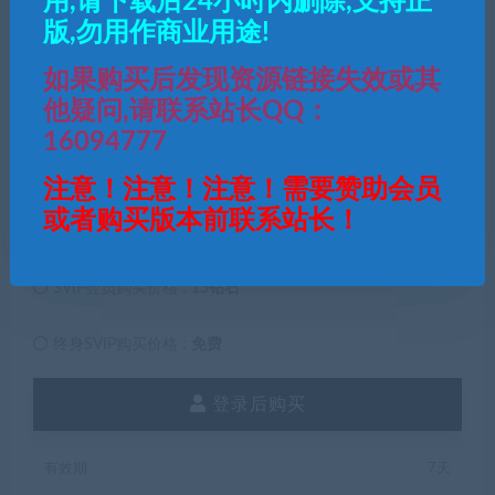
用,请下载后24小时内删除,支持正
版,勿用作商业用途!
如果购买后发现资源链接失效或其
他疑问,请联系站长QQ：
16094777
30
钻石
注意！注意！注意！需要赞助会员
或者购买版本前联系站长！
普通用户购买价格 :
30钻石
SVIP会员购买价格 :
15钻石
终身SVIP购买价格 :
免费
登录后购买
有效期
7天