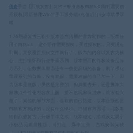
传奇
手游【烈战复古】复古三职业底板白猪5.0插件[需要购
买授权]最新整理Win半手工服务端+充值后台+安卓苹果双
端
1.76烈战复古三职业版本是白猪插件官方制作的，版本使
用了白猪5.0，这个插件需要授权，买过授权的，只要没有
到期，直接覆盖授权文件就行了，版本的内容以复古为核
心，主打情怀和行会争霸系列，版本里面的终极装备是赤
月系列，但数据库里面还有一些更高级的装备，刷了强化
雷霆系列的首饰，没有衣服，需要衣服的自己加一下。因
为版本是底版，虽然是完整的，但真要去开，还是推荐大
家加点个性化内容在上面，要不然玩家玩过来，就没有兴
趣了，其他的细节方面，喜欢的自己搭建，版本是既然是
白猪官方制作的，没有什么BUG。白猪官方原话：此版本
转自烈战复古，开服半年之久，版本稳定，游戏设定属于
小极品元素属性版，可打金，爆率完美，游戏安装完成
后，用白猪码下载授权文件热更即可开服。