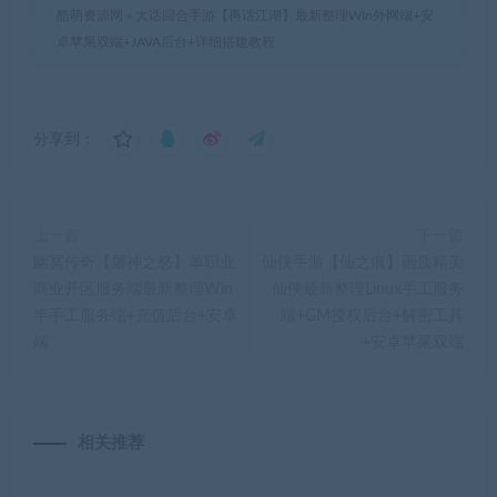
酷萌资源网
»
大话回合手游【再话江湖】最新整理WIn外网端+安
卓苹果双端+JAVA后台+详细搭建教程
分享到：
上一篇
下一篇
幽冥传奇【屠神之怒】单职业
仙侠手游【仙之痕】画质精美
商业开区服务端最新整理Win
仙侠最新整理Linux手工服务
半手工服务端+充值后台+安卓
端+GM授权后台+解密工具
端
+安卓苹果双端
相关推荐