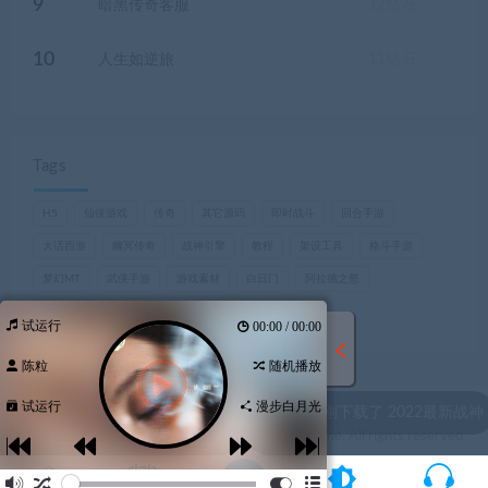
9
暗黑传奇客服
12
钻石
10
人生如逆旅
11
钻石
Tags
H5
仙侠游戏
传奇
其它源码
即时战斗
回合手游
大话西游
幽冥传奇
战神引擎
教程
架设工具
格斗手游
梦幻MT
武侠手游
游戏素材
白日门
阿拉德之怒
魔兽世界，巫妖王之怒
试运行
00:00 / 00:00
陈粒
随机播放
试运行
漫步白月光
u9** 刚刚下载了 2022最新战神
© 2021 Theme by -酷萌资源网& WordPress Theme. All rights reserved
陕ICP备2021003540号-1