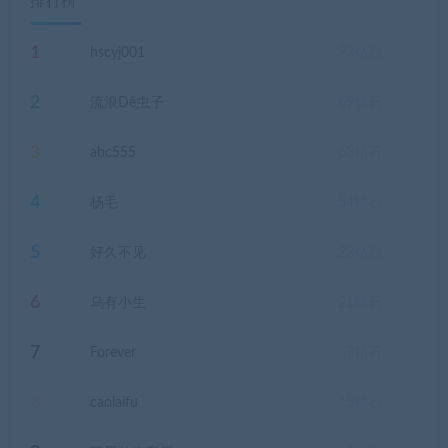
排行榜
1
hscyj001
93
钻石
2
流浪Dê虫子
69
钻石
3
abc555
63
钻石
4
杨毛
54
钻石
5
好久不见
23
钻石
6
乌有小生
21
钻石
7
Forever
17
钻石
8
caolaifu
15
钻石