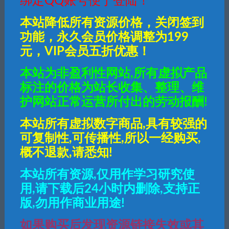
绑定QQ账号便于登陆！
本站降低所有资源价格，关闭签到
30
钻石
功能，永久会员价格调整为199
元，VIP会员五折优惠！
普通用户购买价格 :
30钻石
本站为非盈利性网站,所有虚拟产品
标注的价格为站长收集、整理、维
SVIP会员购买价格 :
15钻石
护网站正常运营所付出的劳动报酬!
本站所有虚拟数字商品,具有较强的
终身SVIP购买价格 :
免费
可复制性,可传播性,所以一经购买,
登录后购买
概不退款,请悉知!
本站所有资源,仅用作学习研究使
有效期
7天
用,请下载后24小时内删除,支持正
最近更新
2024年02月29日
版,勿用作商业用途!
如果购买后发现资源链接失效或其