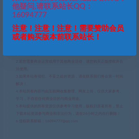
QQ咨询
他疑问,请联系站长QQ：
16094777
回合手游
大话西游
注意！注意！注意！需要赞助会员
或者购买版本前联系站长！
免责声明
1.本文部分内容转载自其它媒体，但并不代表本站赞同其观点和对
其真实性负责。
2.若您需要商业运营或用于其他商业活动，请您购买正版授权并合
法使用。
3.如果本站有侵犯、不妥之处的资源，请在联系我们将会第一时间
解决！
4.本站所有内容均由互联网收集整理、网友上传，仅供大家参考、
学习，不存在任何商业目的与商业用途。
5.本站提供的所有资源仅供参考学习使用，版权归原著所有，禁止
下载本站资源参与商业和非法行为，请在24小时之内自行删除！
6.侵权联系邮箱：16094777@qq.com