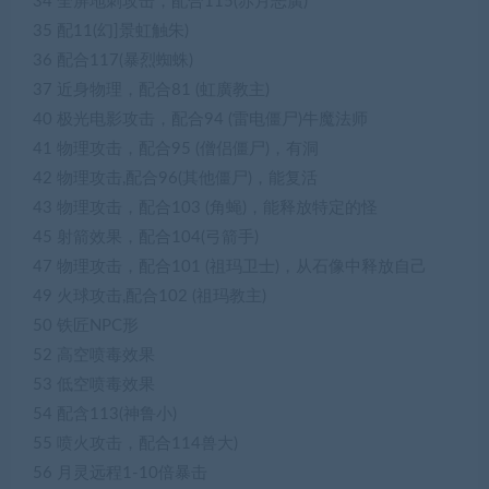
34 全屏地刺攻击，配合115(赤月恶廣)
35 配11(幻]景虹触朱)
36 配合117(暴烈蜘蛛)
37 近身物理，配合81 (虹廣教主)
40 极光电影攻击，配合94 (雷电僵尸)牛魔法师
41 物理攻击，配合95 (僧侣僵尸)，有洞
42 物理攻击,配合96(其他僵尸)，能复活
43 物理攻击，配合103 (角蝇)，能释放特定的怪
45 射箭效果，配合104(弓箭手)
47 物理攻击，配合101 (祖玛卫士)，从石像中释放自己
49 火球攻击,配合102 (祖玛教主)
50 铁匠NPC形
52 高空喷毒效果
53 低空喷毒效果
54 配含113(神鲁小)
55 喷火攻击，配合114兽大)
56 月灵远程1-10倍暴击