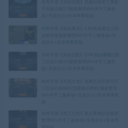
传奇手游【冰封武易】武易归来第三季新
手游版白猪3.0最新整理Win半手工服务
端+充值后台+安卓苹果双端
传奇手游【热血屠龙】1.80热血复古三职
业裤衩版最新整理Win半手工服务端+充
值后台+安卓苹果双端
传奇手游【原始沉默】03年原始嘟嘟沉默
三职业白猪3.0最新整理Win半手工服务
端+充值后台+安卓苹果双端
传奇手游【开战火龙】龙腾九州完美开区
三职业白猪插件[需要购买授权]最新整理
Win半手工服务端+充值后台+安卓苹果双
端
传奇手游【焚天之怒】第九季单职业最新
整理Win半手工服务端+充值后台+安卓苹
果双端