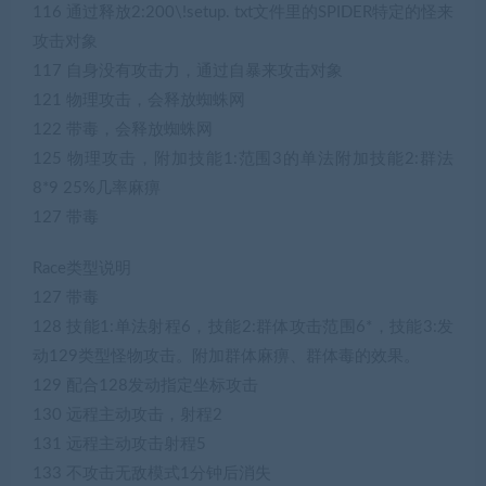
116 通过释放2:200\!setup. txt文件里的SPIDER特定的怪来
攻击对象
117 自身没有攻击力，通过自暴来攻击对象
121 物理攻击，会释放蜘蛛网
122 带毒，会释放蜘蛛网
125 物理攻击，附加技能1:范围3的单法附加技能2:群法
8*9 25%几率麻痹
127 带毒
Race类型说明
127 带毒
128 技能1:单法射程6，技能2:群体攻击范围6*，技能3:发
动129类型怪物攻击。附加群体麻痹、群体毒的效果。
129 配合128发动指定坐标攻击
130 远程主动攻击，射程2
131 远程主动攻击射程5
133 不攻击无敌模式1分钟后消失