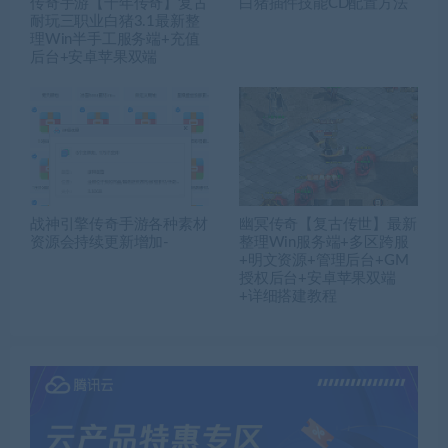
传奇手游【千年传奇】复古
白猪插件技能CD配置方法
耐玩三职业白猪3.1最新整
理Win半手工服务端+充值
后台+安卓苹果双端
战神引擎传奇手游各种素材
幽冥传奇【复古传世】最新
资源会持续更新增加-
整理Win服务端+多区跨服
+明文资源+管理后台+GM
授权后台+安卓苹果双端
+详细搭建教程