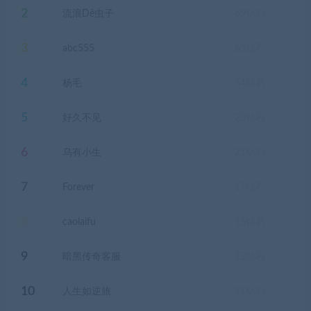
2
流浪Dê虫子
69
钻石
3
abc555
63
钻石
4
杨毛
54
钻石
5
好久不见
23
钻石
6
乌有小生
21
钻石
7
Forever
17
钻石
8
caolaifu
15
钻石
9
暗黑传奇客服
12
钻石
10
人生如逆旅
11
钻石