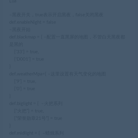
Lua
–黑夜开关，true表示开启黑夜，false关闭黑夜
def.enableNight =
false
–黑夜开始
def.blackmap = {
–配置一直黑屏的地图，不管白天黑夜都
是黑的
[
’33’
] =
true
,
[
‘D001’
] =
true
}
def.weatherMpa={
–这里设置有天气变化的地图
[
‘9’
] =
true
,
[
‘0’
] =
true
}
def.biglight = {
–火把系列
[
“火把”
] =
true
,
[
“荣誉勋章21号”
] =
true
}
def.midlight = {
–蜡烛系列