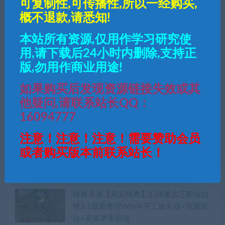
可复制性,可传播性,所以一经购买,
概不退款,请悉知!
本站所有资源,仅用作学习研究使
用,请下载后24小时内删除,支持正
版,勿用作商业用途!
”
如果购买后发现资源链接失效或其
他疑问,请联系站长QQ：
16094777
热门推介
注意！注意！注意！需要赞助会员
白日门【九魔劫】超变单职业最新整理
或者购买版本前联系站长！
Win半手工服务端+GM后台+外网教程
+安卓苹果双端
传奇手游【风云传奇】1.76复古三职业白
猪3.1最新整理Win半手工服务端+充值后
台+安卓苹果双端