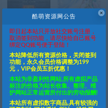
×
酷萌资源网公告
传奇手游【凌天传奇】凌天
战神引擎客户端进入游戏图
单职业四大陆血染修罗版白
片素材
猪3最新整理Win半手工服
务端+充值后台+安卓苹果
即日起本站只开放社交账号注册，
双端
取消签到功能，请尽快给自己账号
绑定QQ账号便于登陆！
本站降低所有资源价格，关闭签到
功能，永久会员价格调整为199
元，VIP会员五折优惠！
白猪和裤衩插件设置地图背
战神引擎M2Server里面文
景音乐教程
字颜色换成绿色教程
本站为非盈利性网站,所有虚拟产品
标注的价格为站长收集、整理、维
护网站正常运营所付出的劳动报酬!
本站所有虚拟数字商品,具有较强的