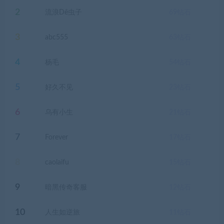
2
流浪Dê虫子
69
钻石
3
abc555
63
钻石
4
杨毛
54
钻石
5
好久不见
23
钻石
6
乌有小生
21
钻石
7
Forever
17
钻石
8
caolaifu
15
钻石
9
暗黑传奇客服
12
钻石
10
人生如逆旅
11
钻石