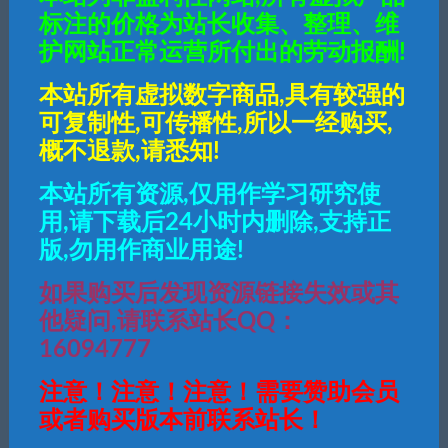
传奇手游【烽火传奇】1.80
兼容安卓11和华为鸿蒙系
标注的价格为站长收集、整理、维
烽火传奇炎龙终极复古版白
统的战神引擎客户端
护网站正常运营所付出的劳动报酬!
猪2.0最新整理Win半手工
服务端+充值后台+安卓苹
果双端
本站所有虚拟数字商品,具有较强的
可复制性,可传播性,所以一经购买,
概不退款,请悉知!
本站所有资源,仅用作学习研究使
用,请下载后24小时内删除,支持正
版,勿用作商业用途!
如果购买后发现资源链接失效或其
他疑问,请联系站长QQ：
16094777
”
注意！注意！注意！需要赞助会员
或者购买版本前联系站长！