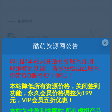
相关推荐
×
酷萌资源网公告
即日起本站只开放社交账号注册，
战神引擎列表Serverlist.jso
手游苹果端APP免付费签名
取消签到功能，请尽快给自己账号
n文件所有英文字段功能说
安装通用教程
明
绑定QQ账号便于登陆！
本站降低所有资源价格，关闭签到
功能，永久会员价格调整为199
元，VIP会员五折优惠！
本站为非盈利性网站,所有虚拟产品