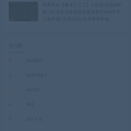
传奇手游【屠龙之刃２】1.80复古战神终
极三职业天花板免授权最新整理Win半手
工服务端+充值后台+安卓苹果双端
排行榜
1
hscyj001
93
钻石
2
流浪Dê虫子
69
钻石
3
abc555
63
钻石
4
杨毛
54
钻石
5
好久不见
23
钻石