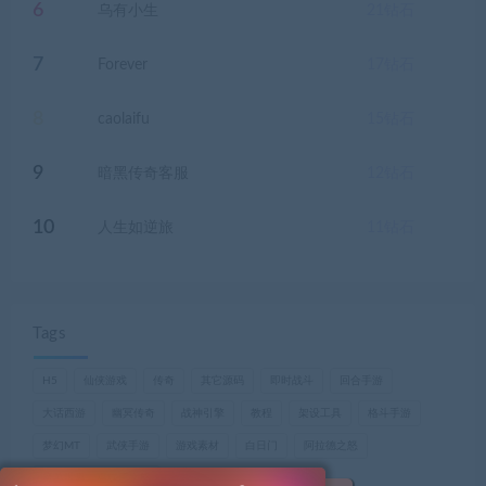
6
乌有小生
21
钻石
7
Forever
17
钻石
8
caolaifu
15
钻石
9
暗黑传奇客服
12
钻石
10
人生如逆旅
11
钻石
Tags
H5
仙侠游戏
传奇
其它源码
即时战斗
回合手游
大话西游
幽冥传奇
战神引擎
教程
架设工具
格斗手游
梦幻MT
武侠手游
游戏素材
白日门
阿拉德之怒
魔兽世界，巫妖王之怒